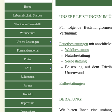
Home
Lebensabschnitt Sterben
UNSERE LEISTUNGEN IM Ü
Was tun im Trauerfall?
Für folgende Bestattungformen
Verfügung:
Wir über uns
Unsere Leistungen
Feuerbestattungen
mit anschließe
Waldbestattung
Formalitätenportal
Naturbestattung
Preise
Seebestattung
Beisetzung auf dem Friedh
FAQ
Urnenwand
Ruhestätten
Erdbestattungen
Partner
Kontakt
BERATUNG:
Impressum
Wir bieten Ihnen eine umfang
Datenschutz